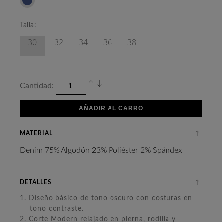
Talla:
30
32
34
36
38
Cantidad:
AÑADIR AL CARRO
MATERIAL
Denim 75% Algodón 23% Poliéster 2% Spándex
DETALLES
1. Diseño básico de tono oscuro con costuras en
tono contraste.
2. Corte Modern relajado en pierna, rodilla y