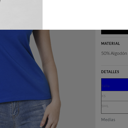
Cantidad:
MATERIAL
50% Algodón 
DETALLES
Talla
XS
SML
Medias