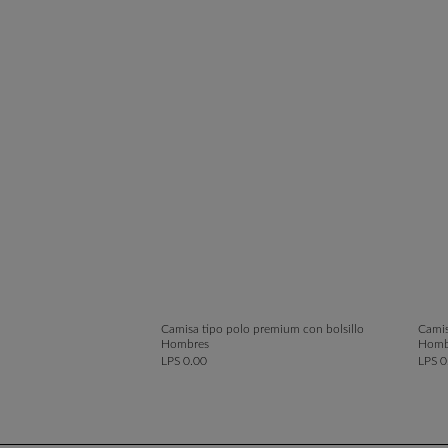
Camisa tipo polo premium con bolsillo
Camis
Hombres
Homb
LPS 0.00
LPS 0