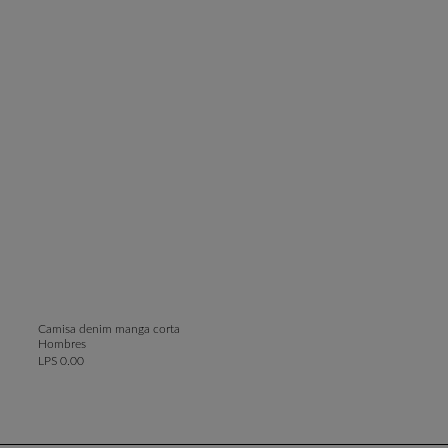
Camisa denim manga corta
Hombres
LPS 0.00