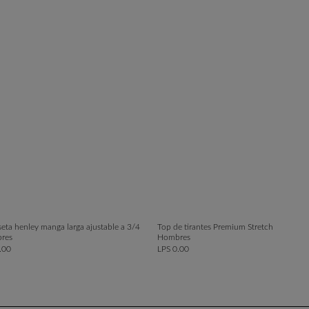
eta henley manga larga ajustable a 3/4
Top de tirantes Premium Stretch
res
Hombres
.00
LPS 0.00