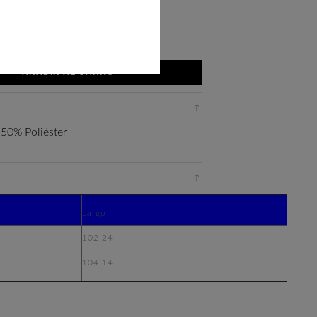
AÑADIR AL CARRO
50% Poliéster
Largo
102.24
104.14