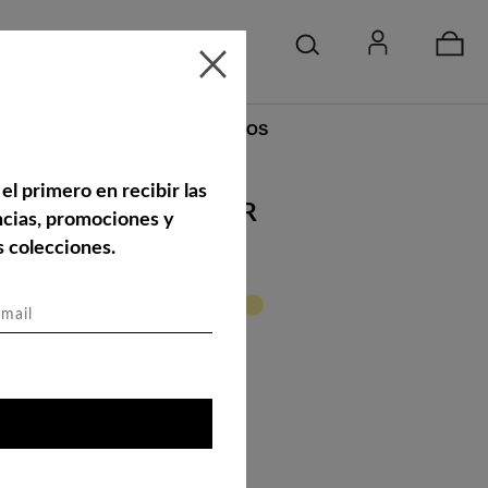
NOSOTROS
el primero en recibir las
TA CUELLO V MUJER
ncias, promociones y
 colecciones.
M
L
XL