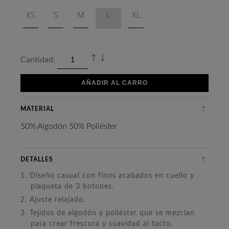
XS
S
M
L
XL
Cantidad:
AÑADIR AL CARRO
MATERIAL
50% Algodón 50% Poliéster
DETALLES
1. Diseño casual con finos acabados en cuello y
plaqueta de 3 botones.
2. Ajuste relajado.
3. Tejidos de algodón y poliéster que se mezclan
para crear frescura y suavidad al tacto.